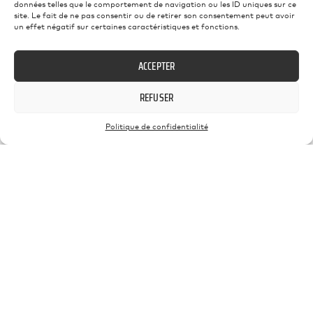
+33 6 11 44 21 75
données telles que le comportement de navigation ou les ID uniques sur ce
site. Le fait de ne pas consentir ou de retirer son consentement peut avoir
un effet négatif sur certaines caractéristiques et fonctions.
ACCEPTER
E-MAIL
REFUSER
photographe@yannbader.com
Politique de confidentialité
LOCALISATION
Provence, FRANCE